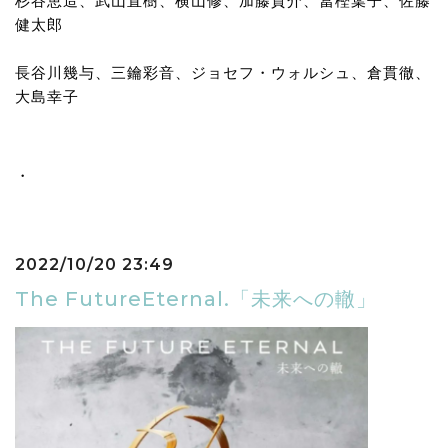
杉谷恵造、武山直樹、横山修、加藤貢介、冨樫葉子、佐藤
健太郎
長谷川幾与、三鑰彩音、ジョセフ・ウォルシュ、倉貫徹、
大島幸子
・
2022/10/20 23:49
The FutureEternal.「未来への轍」