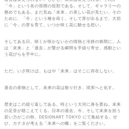
「今」という名の視標の役割である。そして、ギャラリーの
務めでもある。まだ見ぬ「未来」の美しい花が見たい。その
ために、「今」という種を蒔く。そして芽が出るまで、大切
に「今」の芽を育て、いつか咲く花に馳せる想い。
そしてある日。咲くか咲かないかの情熱と冷静の狭間に、人
は「未来」と「過去」が繋がる瞬間を手繰り寄せ、感動とい
う花びらを手中に。
ただ。いざ咲けば、もはや「未来」はそこに存在しない。
過去の産物として、未来の花は散り行き、現実へと化す。
歴史はこの繰り返しである。時という大河に身を委ね、未来
の足音が聴こえてくる。日本の過去、今、そして未来を担う
若い力がこの秋、DESIGNART TOKYO にて集結する。ぜ
ひ、カナタが考える「未来への轍」をご覧ください。