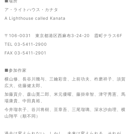
■場所
ア・ライトハウス・カナタ
A Lighthouse called Kanata
〒106-0031 東京都港区西麻布3-24-20 霞町テラス6F
TEL 03-5411-2900
FAX 03-5411-2901
■参加作家
横山修、長谷川幾与、三鑰彩音、上前功夫、柞磨祥子、須賀
広大、佐藤健太郎、
加藤貢介、森山寛二郎、米元優曜、藤掛幸智、津守秀憲、馬
場康貴、中田真裕、
今井瑠衣子、谷川将樹、亘章吾、三尾瑠璃、深水沙由理、横
山翔平（順不同）
過去は変えられない。しかし、未来は変えられる。それが