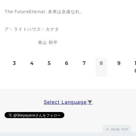
The FutureEternal. 未来は永遠なれ。
ア・ライトハウス・カナタ
青山 和平
3
4
5
6
7
8
9
Select Language
▼
PAGE TOP