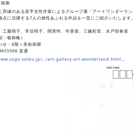
術画廊
に所縁のある若手女性作家によるグループ展「アートワンダーラン
拠点に活躍する7人の個性あふれる作品を一堂にご紹介いたします
、工藤萌子、常信明子、関美怜、司香菜、三鑰彩音、水戸部春菜
順・敬称略）
わせ：6階＝美術画廊
4655506 直通
www.sogo-seibu.jp/…/art-gallery-art-wonderland.html…