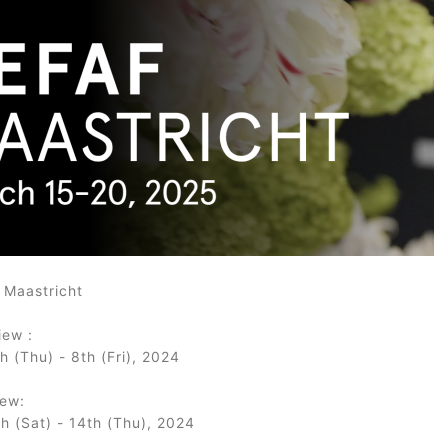
 Maastricht
iew :
h (Thu) - 8th (Fri), 2024
iew:
h (Sat) - 14th (Thu), 2024