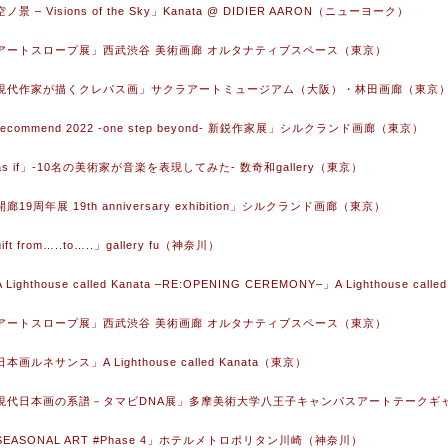
空ノ景 – Visions of the Sky」Kanata @ DIDIER AARON（ニューヨーク）
 「アートスロープ展」西武渋谷 美術画廊 オルタナティブスペース（東京）
2 「現代作家が描くクレパス画」サクラアートミュージアム（大阪）・林田画廊（東京
「recommend 2022 -one step beyond- 新鋭作家展」シルクランド画廊（東京）
「as if」-10名の美術家が音楽を表現してみた- 数奇和gallery（東京）
開廊19周年展 19th anniversary exhibition」シルクランド画廊（東京）
ift from…..to…..」gallery fu（神奈川）
 Lighthouse called Kanata –RE:OPENING CEREMONY–」A Lighthouse cal
 「アートスロープ展」西武渋谷 美術画廊 オルタナティブスペース（東京）
日本画ルネサンス」A Lighthouse called Kanata（東京）
1 「現代日本画の系譜－タマビDNA展」多摩美術大学八王子キャンパスアートテークギ
「SEASONAL ART #Phase 4」ホテルメトロポリタン川崎（神奈川）