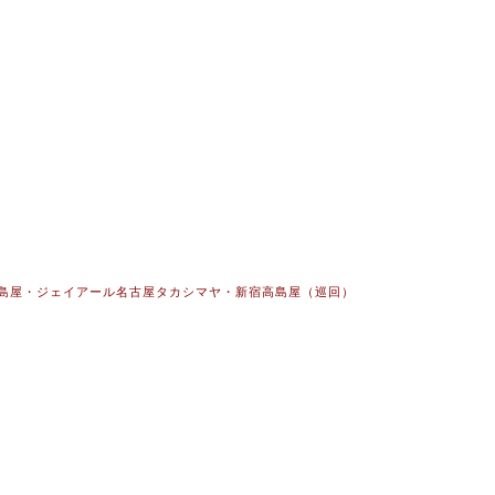
高島屋・横浜高島屋・ジェイアール名古屋タカシマヤ・新宿高島屋（巡回）