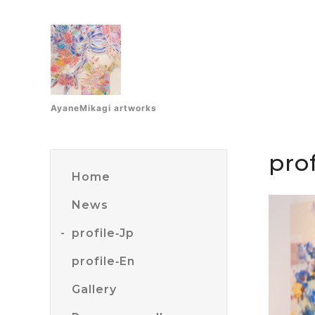
AyaneMikagi artworks
prof
Home
News
profile‐Jp
profile‐En
Gallery