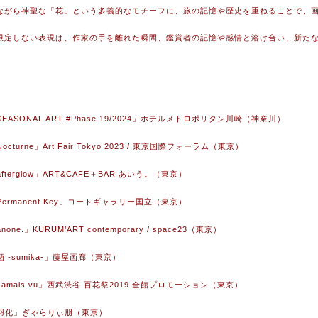
ながら神聖な「花」という多義的なモチーフに、旅の記憶や歴史を重ねることで、
限定しない表現は、作家の手を離れた瞬間、鑑賞者の記憶や感情と溶け合い、新た
「SEASONAL ART #Phase 19/2024」ホテルメトロポリタン川崎（神奈川）
Nocturne」Art Fair Tokyo 2023 / 東京国際フォーラム（東京）
「afterglow」ART&CAFE＋BAR あいう。（東京）
「Permanent Key」コートギャラリー国立（東京）
anone.」KURUM’ART contemporary / space23（東京）
「栖 -sumika-」藤屋画廊（東京）
「Jamais vu」西武渋谷 百花祭2019 全館プロモーション（東京）
 「羽化」ぎゃらりぃ朋（東京）