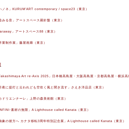
ハノネ」KURUM’ART contemporary / space23（東京）
 「染みる音」アートスペース羅針盤（東京）
「faraway」アートスペース88（東京）
 「卒業制作展」藤屋画廊（東京）
展
 「Takashimaya Art re-Axis 2025」日本橋高島屋・大阪高島屋・京都
4 「月夜に提灯と云われども空吹く風と聞き流す」さえき洋品店（東京）
 「カドリエンナーレ」上野の森美術館（東京）
INFINI-素材の無限」A Lighthouse called Kanata（東京）
「抽象の彼方へ カナタ移転3周年特別記念展」A Lighthouse called Kanata（東京）