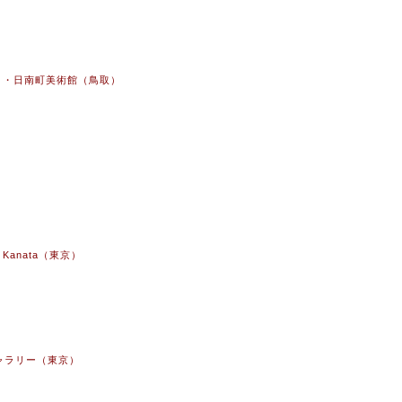
）・日南町美術館（鳥取）
led Kanata（東京）
ャラリー（東京）