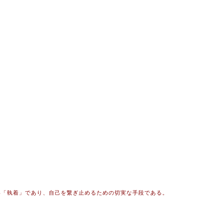
い「執着」であり、自己を繋ぎ止めるための切実な手段である。