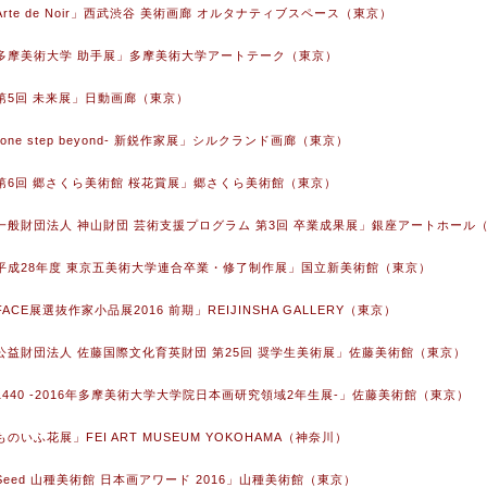
「Arte de Noir」西武渋谷 美術画廊 オルタナティブスペース（東京）
 「多摩美術大学 助手展」多摩美術大学アートテーク（東京）
 「第5回 未来展」日動画廊（東京）
「-one step beyond- 新鋭作家展」シルクランド画廊（東京）
 「第6回 郷さくら美術館 桜花賞展」郷さくら美術館（東京）
 「一般財団法人 神山財団 芸術支援プログラム 第3回 卒業成果展」銀座アートホール
 「平成28年度 東京五美術大学連合卒業・修了制作展」国立新美術館（東京）
「FACE展選抜作家小品展2016 前期」REIJINSHA GALLERY（東京）
 「公益財団法人 佐藤国際文化育英財団 第25回 奨学生美術展」佐藤美術館（東京）
 「1440 -2016年多摩美術大学大学院日本画研究領域2年生展-」佐藤美術館（東京）
「ものいふ花展」FEI ART MUSEUM YOKOHAMA（神奈川）
 「Seed 山種美術館 日本画アワード 2016」山種美術館（東京）