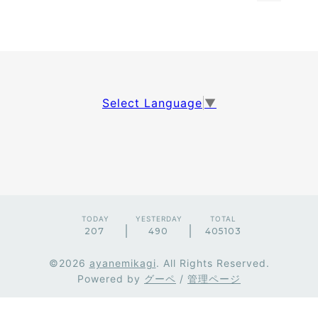
Select Language
▼
TODAY
YESTERDAY
TOTAL
207
490
405103
©2026
ayanemikagi
. All Rights Reserved.
Powered by
グーペ
/
管理ページ