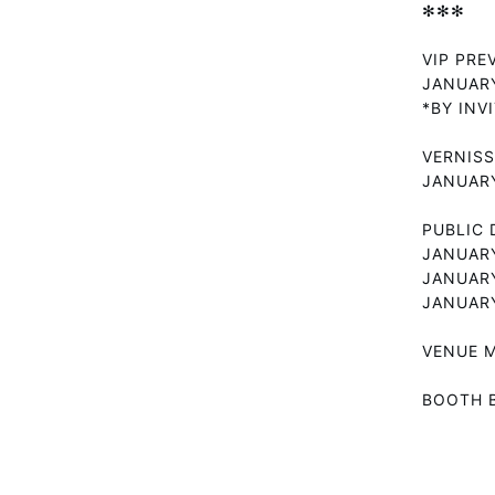
✻✻✻
VIP PRE
JANUARY
*BY INV
VERNIS
JANUARY
PUBLIC 
JANUARY
JANUARY
JANUARY
VENUE M
BOOTH 