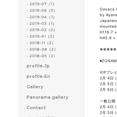
2019-07（1）
Oaxaca W
2019-06（3）
by Ayane
2019-04（1）
Japanes
2019-03（1）
mounted
2019-02（2）
H116.7 
2019-01（2）
H45.9 × 
2018-11（2）
2018-08（2）
✻✻✻✻✻
2018-05（2）
◾️ZONAM
profile‐Jp
VIPプレ
profile‐En
2月 4日 (
2月 5日 (
Gallery
2月 6日 (
Panorama gallery
一般公開
2月 4日 (
Contact
2月 5日 (