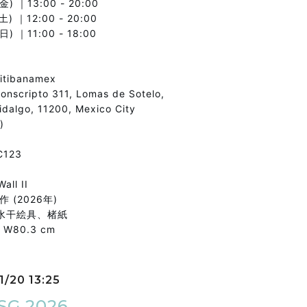
金) ｜13:00 - 20:00
土) ｜12:00 - 20:00
日) ｜11:00 - 18:00
itibanamex
Conscripto 311, Lomas de Sotelo,
idalgo, 11200, Mexico City
)
123
all II
 (2026年)
水干絵具、楮紙
× W80.3 cm
1/20 13:25
SG 2026