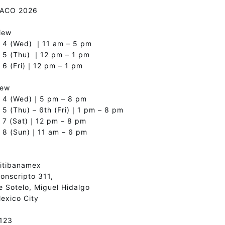
ACO 2026
iew
y 4 (Wed) ｜11 am – 5 pm
 5 (Thu) ｜12 pm – 1 pm
 6 (Fri)｜12 pm – 1 pm
iew
y 4 (Wed)｜5 pm – 8 pm
 5 (Thu) – 6th (Fri)｜1 pm – 8 pm
 7 (Sat)｜12 pm – 8 pm
y 8 (Sun)｜11 am – 6 pm
itibanamex
Conscripto 311,
 Sotelo, Miguel Hidalgo
exico City
C123