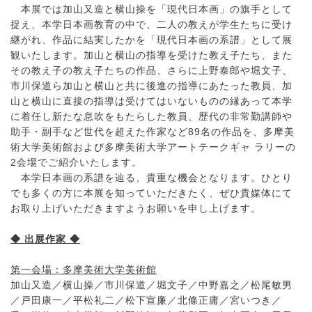
本展では加山又造と横山操を「現代日本画」の旗手として
捉え、本学日本画教育の中で、二人の教えが学生たちに受け
継がれ、作品に結実したかを「現代日本画の系譜」として展
観いたします。加山と横山の指導を受けた教え子たち、また
その教え子の教え子たちの作品、さらに上野泰郎や堀文子、
市川保道ら加山と横山と共に後進の指導にあたった教員、加
山と横山に直接の指導は受けてはいないものの縁あって本学
に着任し新たな息吹をもたらした教員、歴代の非常勤講師や
助手・副手など世代を超えた作家など89名の作品を、多摩美
術大学美術館および多摩美術大学アートテークギャ ラリーの
2会場でご紹介いたします。
本学日本画の系譜を辿る、貴重な機会となります。ひとり
でも多くの方に本展を知っていただきたく、ぜひ貴媒体にて
お取り上げいただきますようお願いを申し上げます。
◆ 出展作家 ◆
第一会場：多摩美術大学美術館
加山又造／横山操／市川保道／堀文子／中野嘉之／松尾敏男
／戸田康一／平松礼二／松下宣廉／北條正庸／宮いつき／