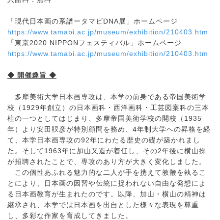
「現代日本画の系譜ータマビDNA展」ホームページ
https://www.tamabi.ac.jp/museum/exhibition/210403.htm
「東京2020 NIPPONフェスティバル」ホームページ
https://www.tamabi.ac.jp/museum/exhibition/210403.htm
◆ 開催趣旨 ◆
多摩美術大学日本画専攻は、本学の前身である帝国美術学
校（1929年創立）の日本画科・西洋画科・工芸図案科の三本
柱の一つとしてはじまり、多摩帝国美術学校の開校（1935
年）より安田靫彦が特別顧問を務め、4年制大学への昇格を経
て、本学日本画専攻の92年にわたる歴史の礎が築かれまし
た。そして1963年に加山又造が着任し、その2年後に横山操
が招聘されたことで、専攻のあり方が大きく変化しました。
この個性あふれる魅力的な二人が手を携えて教鞭を執るこ
とにより、日本画の因習や伝統に捉われない自由な発想によ
る日本画教育が生まれたのです。以降、加山・横山の精神は
継承され、本学では日本画を出自とした様々な表現を尊重
し、多彩な作家を育成してきました。