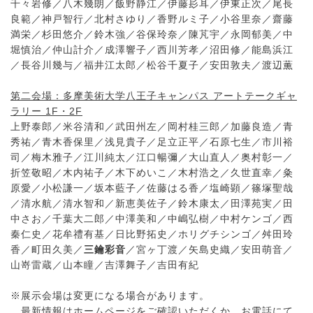
千々岩修／八木幾朗／飯野静江／伊藤髟耳／伊東正次／尾長
良範／神戸智行／北村さゆり／香野ルミ子／小谷里奈／齋藤
満栄／杉田悠介／鈴木強／谷保玲奈／陳芃宇／永岡郁美／中
堀慎治／仲山計介／成澤響子／西川芳孝／沼田修／能島浜江
／長谷川幾与／福井江太郎／松谷千夏子／安田敦夫／渡辺薫
第二会場：多摩美術大学八王子キャンパス アートテークギャ
ラリー 1F・2F
上野泰郎／米谷清和／武田州左／岡村桂三郎／加藤良造／青
秀祐／青木香保里／浅見貴子／足立正平／石原七生／市川裕
司／梅木雅子／江川純太／江口暢彌／大山直人／奥村彰一／
折笠敬昭／木内祐子／木下めいこ／木村浩之／久世直幸／粂
原愛／小松謙一／坂本藍子／佐藤はる香／塩崎顕／篠塚聖哉
／清水航／清水智和／新恵美佐子／鈴木康太／田澤苑実／田
中さお／千葉大二郎／中澤美和／中嶋弘樹／中村ケンゴ／西
秦仁史／花牟禮有基／日比野拓史／ホリグチシンゴ／舛田玲
香／町田久美／
三鑰彩音
／宮ヶ丁渡／矢島史織／安田萌音／
山嵜雷蔵／山本瞳／吉澤舞子／吉田有紀
※展示会場は変更になる場合があります。
最新情報はホームページをご確認いただくか、お電話にて